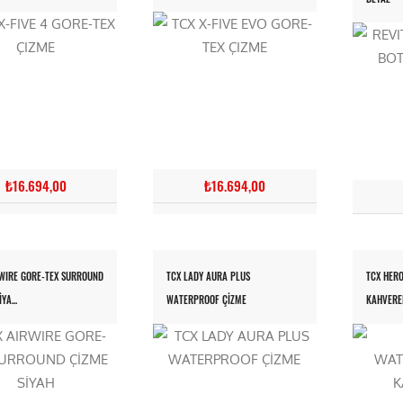
₺16.694,00
₺16.694,00
RWIRE GORE-TEX SURROUND
TCX LADY AURA PLUS
TCX HER
YA...
WATERPROOF ÇİZME
KAHVERE