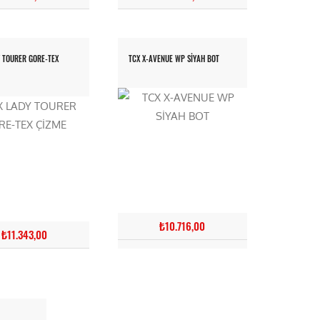
 TOURER GORE-TEX
TCX X-AVENUE WP SİYAH BOT
₺10.716,00
₺11.343,00