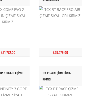
M...
SİYAH-GRİ-KIRM...
₺31.772,00
₺25.579,00
NITY 3 GORE-TEX ÇİZME
TCX RT-RACE ÇİZME SİYAH-
KIRMIZI