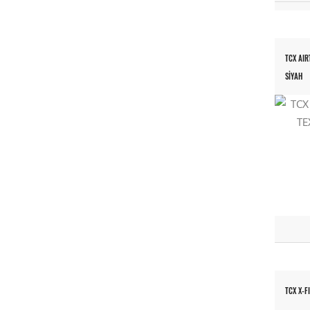
TCX AIR
SİYAH
TCX X-F