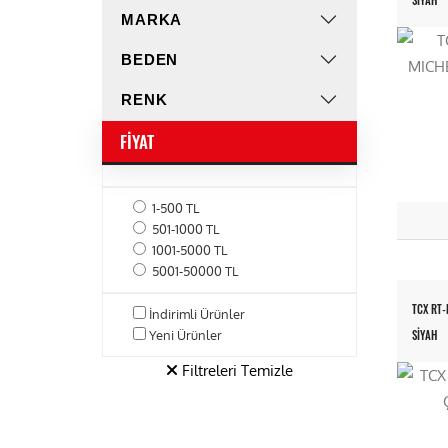
SİYAH
MARKA
BEDEN
RENK
FIYAT
1-500 TL
501-1000 TL
1001-5000 TL
5001-50000 TL
TCX RT-
İndirimli Ürünler
Yeni Ürünler
SİYAH
Filtreleri Temizle