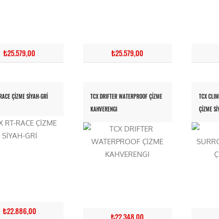
₺25.579,00
₺25.579,00
RACE ÇİZME SİYAH-GRİ
TCX DRIFTER WATERPROOF ÇİZME
TCX CLIM
KAHVERENGI
ÇİZME SİY
₺22.886,00
₺22.348,00