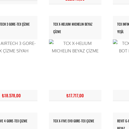
TECH 3 GORE-TEX ÇİZME
TCX X-HELIUM MICHELIN BEYAZ
TCX INFI
ÇİZME
YEŞİL
₺18.578,00
₺17.717,00
IVE 4 GORE-TEX ÇIZME
TCX X-FIVE EVO GORE-TEX ÇIZME
REVIT G-
BEYAZ