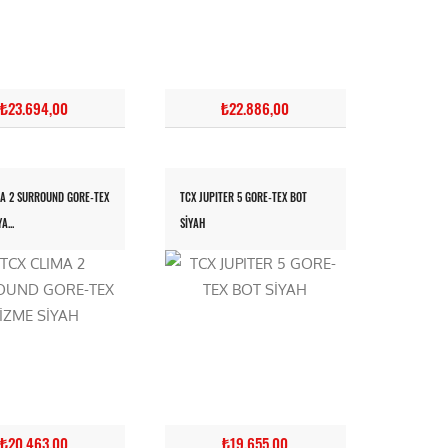
₺23.694,00
₺22.886,00
A 2 SURROUND GORE-TEX
TCX JUPITER 5 GORE-TEX BOT
A...
SİYAH
₺20.463,00
₺19.655,00