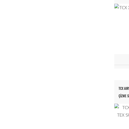
TCX AI
ÇİZME Sİ