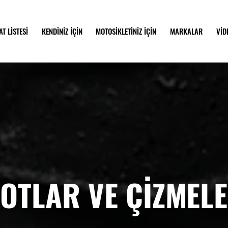
AT LİSTESİ
KENDİNİZ İÇİN
MOTOSİKLETİNİZ İÇİN
MARKALAR
VİD
OTLAR VE ÇİZMEL