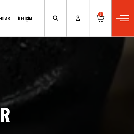
0
EOLAR
İLETİŞİM
ER