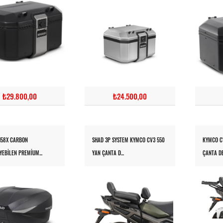
₺29.800,00
₺24.500,00
H58X CARBON
SHAD 3P SYSTEM KYMCO CV3 550
KYMCO CV
YEBILEN PREMIUM...
YAN ÇANTA D...
ÇANTA DEM