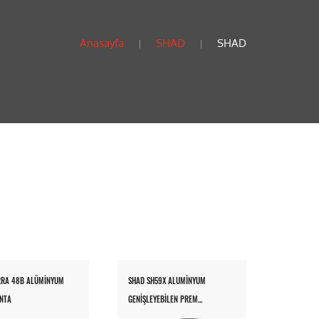
Anasayfa
SHAD
SHAD
RRA 48B ALÜMİNYUM
SHAD SH59X ALUMİNYUM
NTA
GENIŞLEYEBILEN PREM...