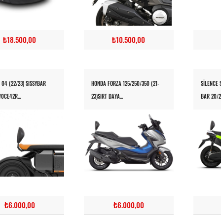
₺18.500,00
₺10.500,00
04 (22/23) SISSYBAR
HONDA FORZA 125/250/350 (21-
SILENCE 
0CE42R...
23)SIRT DAYA...
BAR 20/2
₺6.000,00
₺6.000,00