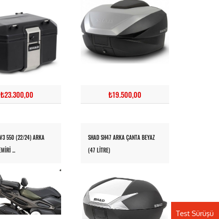
₺23.300,00
₺19.500,00
3 550 (22/24) ARKA
SHAD SH47 ARKA ÇANTA BEYAZ
IRI ...
(47 LITRE)
Test Sürüşü