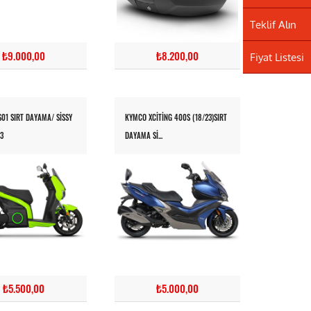
Teklif Alın
₺9.000,00
₺8.200,00
Fiyat Listesi
S01 SIRT DAYAMA/ SISSY
KYMCO XCITING 400S (18/23)SIRT
3
DAYAMA SI...
₺5.500,00
₺5.000,00