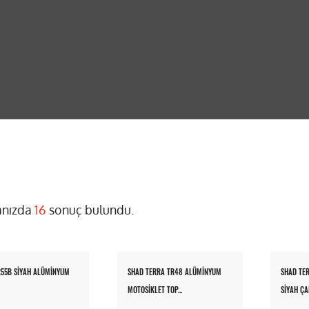
nızda
16
sonuç bulundu.
R55B SİYAH ALÜMİNYUM
SHAD TERRA TR48 ALÜMİNYUM
SHAD TE
MOTOSİKLET TOP...
SİYAH ÇA