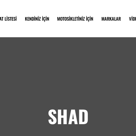
AT LİSTESİ
KENDİNİZ İÇİN
MOTOSİKLETİNİZ İÇİN
MARKALAR
VİD
SHAD