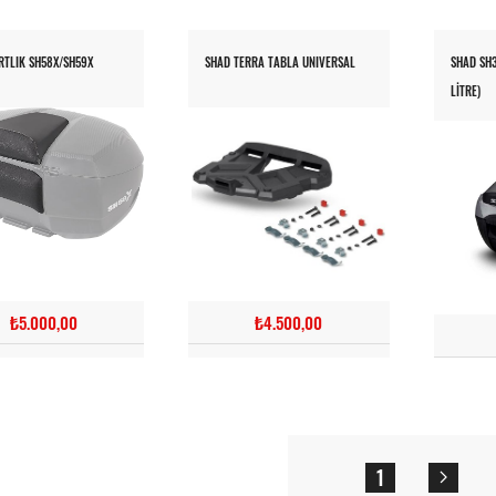
RTLIK SH58X/SH59X
SHAD TERRA TABLA UNIVERSAL
SHAD SH3
LITRE)
₺5.000,00
₺4.500,00
1