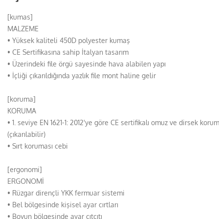
[kumas]
MALZEME
• Yüksek kaliteli 450D polyester kumaş
• CE Sertifikasına sahip İtalyan tasarım
• Üzerindeki file örgü sayesinde hava alabilen yapı
• İçliği çıkarıldığında yazlık file mont haline gelir
[koruma]
KORUMA
• 1. seviye EN 1621-1: 2012'ye göre CE sertifikalı omuz ve dirsek koru
(çıkarılabilir)
• Sırt koruması cebi
[ergonomi]
ERGONOMİ
• Rüzgar dirençli YKK fermuar sistemi
• Bel bölgesinde kişisel ayar cırtları
• Boyun bölgesinde ayar çıtçıtı