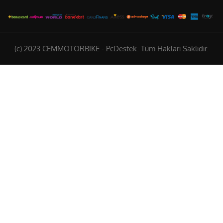
(c) 2023 CEMMOTORBIKE - PcDestek. Tüm Hakları Saklıdır.