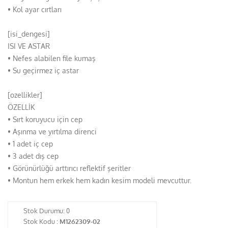
• Kol ayar cırtları
[isi_dengesi]
ISI VE ASTAR
• Nefes alabilen file kumaş
• Su geçirmez iç astar
[ozellikler]
ÖZELLİK
• Sırt koruyucu için cep
• Aşınma ve yırtılma direnci
• 1 adet iç cep
• 3 adet dış cep
• Görünürlüğü arttırıcı reflektif şeritler
• Montun hem erkek hem kadın kesim modeli mevcuttur.
Stok Durumu:
0
Stok Kodu :
M1262309-02