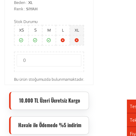
Beden :
XL
Renk :
SIYAH
Stok Durumu
XS
S
M
L
XL
Bu ürün stoğumuzda bulunmamaktadır.
10.000 TL Üzeri Ücretsiz Kargo
Te
Tek
Havale ile Ödemede %5 indirim
Fiy