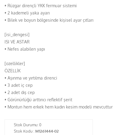
• Rüzgar dirençli YKK fermuar sistemi
• 2 kademeli yaka ayarı
• Bilek ve boyun bölgesinde kişisel ayar çıtları
[isi_dengesi]
ISI VE ASTAR
• Nefes alabilen yapı
[ozellikler]
ÖZELLİK
• Aşınma ve yırtılma direnci
• 3 adet iç cep
• 2 adet dış cep
• Görünürlüğü arttırıcı reflektif şerit
• Montun hem erkek hem kadın kesim modeli mevcuttur
Stok Durumu:
0
Stok Kodu :
M1261444-02