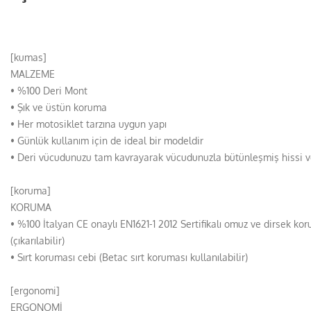
[kumas]
MALZEME
• %100 Deri Mont
• Şık ve üstün koruma
• Her motosiklet tarzına uygun yapı
• Günlük kullanım için de ideal bir modeldir
• Deri vücudunuzu tam kavrayarak vücudunuzla bütünleşmiş hissi v
[koruma]
KORUMA
• %100 İtalyan CE onaylı EN1621-1 2012 Sertifikalı omuz ve dirsek kor
(çıkarılabilir)
• Sırt koruması cebi (Betac sırt koruması kullanılabilir)
[ergonomi]
ERGONOMİ