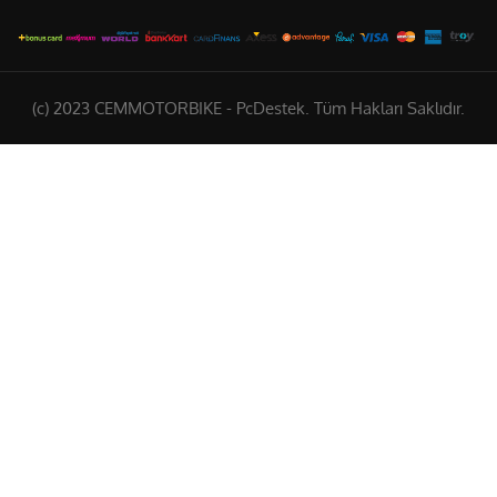
(c) 2023 CEMMOTORBIKE - PcDestek. Tüm Hakları Saklıdır.